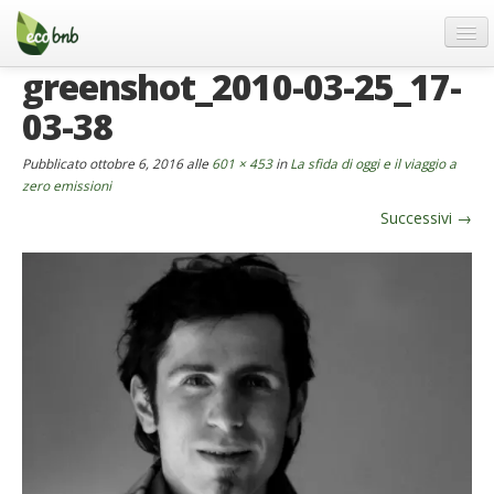
Menu
Salta
al
contenuto
greenshot_2010-03-25_17-
Blog
03-38
Offerte Speciali
Regali
Pubblicato
ottobre 6, 2016
alle
601 × 453
in
La sfida di oggi e il viaggio a
zero emissioni
FAQ
Successivi
→
Chi Siamo
Partner
Contatti
Italiano
German
English
Spanish