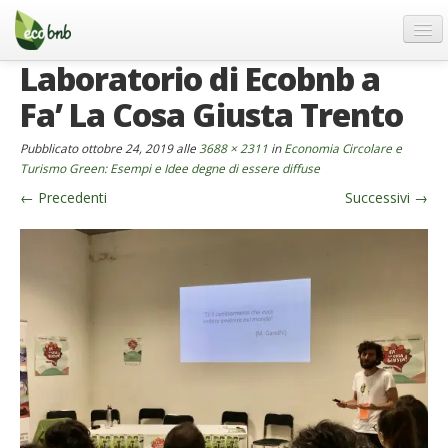
Menu
Salta
al
contenuto
Laboratorio di Ecobnb a
Blog
Fa’ La Cosa Giusta Trento
Offerte Speciali
Regali
Pubblicato
ottobre 24, 2019
alle
3688 × 2311
in
Economia Circolare e
Turismo Green: Esempi e Idee degne di essere diffuse
FAQ
←
Precedenti
Successivi
→
Chi Siamo
Partner
Contatti
Italiano
German
English
Spanish