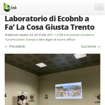
Menu
Salta
al
contenuto
Laboratorio di Ecobnb a
Blog
Fa’ La Cosa Giusta Trento
Offerte Speciali
Regali
Pubblicato
ottobre 24, 2019
alle
3651 × 2738
in
Economia Circolare e
Turismo Green: Esempi e Idee degne di essere diffuse
FAQ
←
Precedenti
Successivi
→
Chi Siamo
Partner
Contatti
Italiano
German
English
Spanish