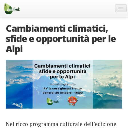
Menu
Salta
al
contenuto
Blog
Cambiamenti climatici,
Offerte Speciali
sfide e opportunità per le
Regali
Alpi
FAQ
Chi Siamo
Partner
Contatti
Italiano
German
English
Nel ricco programma culturale dell’edizione
Spanish