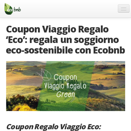
Menu
Salta
al
contenuto
Blog
Coupon Viaggio Regalo
Offerte Speciali
‘Eco’: regala un soggiorno
Regali
eco-sostenibile con Ecobnb
FAQ
Chi Siamo
Partner
Contatti
Italiano
German
English
Coupon Regalo Viaggio Eco:
Spanish