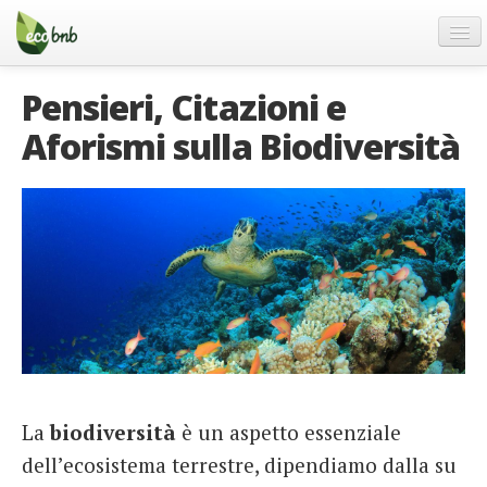
Menu
Salta
al
contenuto
Blog
Pensieri, Citazioni e
Offerte Speciali
Aforismi sulla Biodiversità
Regali
FAQ
Chi Siamo
Partner
Contatti
Italiano
German
English
La
biodiversità
è un aspetto essenziale
dell’ecosistema terrestre, dipendiamo dalla su
Spanish