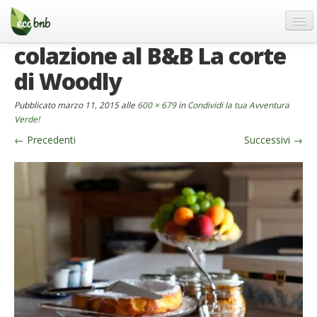
Menu
Salta
al
contenuto
colazione al B&B La corte
Blog
di Woodly
Offerte Speciali
Regali
Pubblicato
marzo 11, 2015
alle
600 × 679
in
Condividi la tua Avventura
Verde!
FAQ
←
Precedenti
Successivi
→
Chi Siamo
Partner
Contatti
Italiano
German
English
Spanish