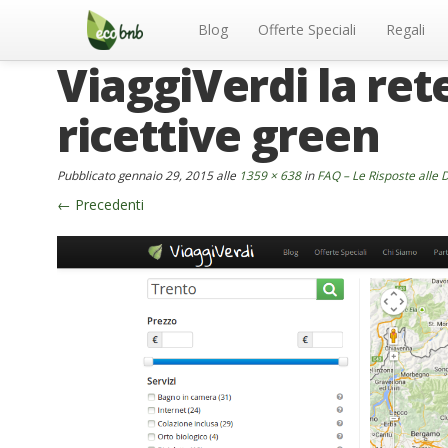
Menu
Salta
al
Blog
Offerte Speciali
Regali
contenuto
ViaggiVerdi la rete
ricettive green
Pubblicato
gennaio 29, 2015
alle
1359 × 638
in
FAQ – Le Risposte alle
←
Precedenti