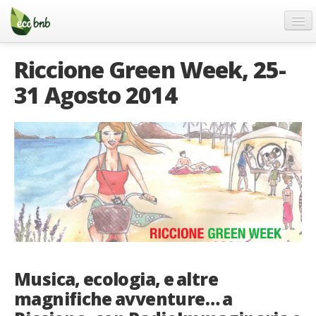
Menu
Salta
al
contenuto
Blog
Riccione Green Week, 25-
Offerte Speciali
31 Agosto 2014
Regali
FAQ
Chi Siamo
Partner
Contatti
Italiano
German
Musica, ecologia, e altre
English
magnifiche avventure… a
Spanish