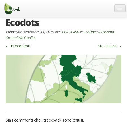
Menu
Salta
al
contenuto
Ecodots
Blog
Offerte Speciali
Pubblicato
settembre 11, 2015
alle
1170 × 490
in
EcoDots: il Turismo
Sostenibile è online
Regali
←
Precedenti
Successivi
→
FAQ
Chi Siamo
Partner
Contatti
Italiano
German
English
Sia i commenti che i trackback sono chiusi.
Spanish