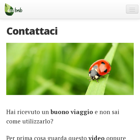
Menu
Salta
al
contenuto
Blog
Contattaci
Offerte Speciali
Regali
FAQ
Chi Siamo
Partner
Contatti
Italiano
Hai ricevuto un
buono viaggio
e non sai
German
come utilizzarlo?
English
Spanish
Per prima cosa guarda questo
video
oppure