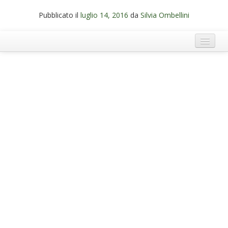
Pubblicato il
luglio 14, 2016
da
Silvia Ombellini
Termini e Condizioni di Ecobnb
Note legali
Privacy Policy
Cookie Policy