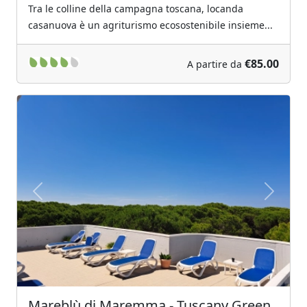
€85.00
A partire da
Previous
Next
Mareblù di Maremma - Tuscany Green
Holidays