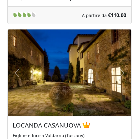
€110.00
A partire da
Previous
Next
LOCANDA CASANUOVA
Figline e Incisa Valdarno (Tuscany)
Tra le colline della campagna toscana, locanda
casanuova è un agriturismo ecosostenibile insieme...