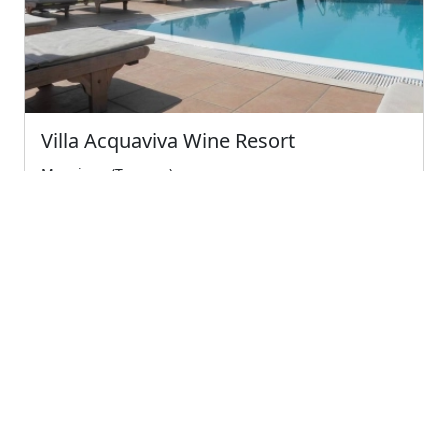
Villa Acquaviva Wine Resort
Manciano (Toscana)
Un romantico agriturismo di charme con ottimo
ristorante, vicino alle terme di saturnia e ai bell...
4
Ottimo
€130.00
A partire da
← Previous
1
(current)
Next →