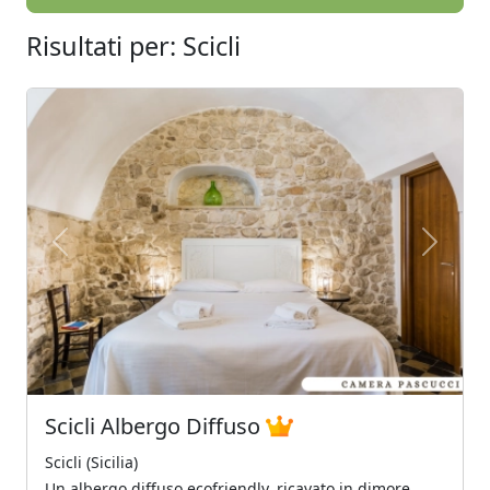
Risultati per: Scicli
Previous
Next
Scicli Albergo Diffuso
Scicli (Sicilia)
Un albergo diffuso ecofriendly, ricavato in dimore