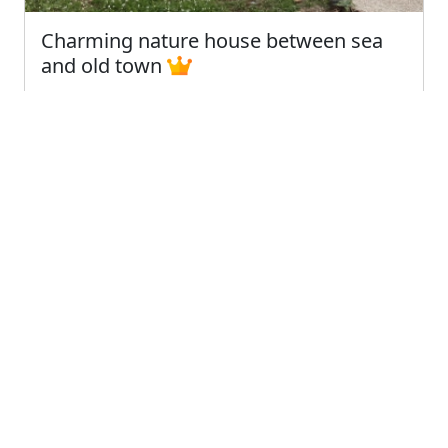
Charming nature house between sea
and old town
Scicli (Sicily)
La nostra incantevole casa è immersa nella natura
incontaminata della campagna siciliana, pur tro...
5
Eccellente
€49.00
A partire da