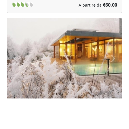
€60.00
A partire da
Previous
Next
La Clairière Bio&Spa hotel
La Petite-Pierre (Alsace)
Situato nelle foreste dell'alsazia, la clairière