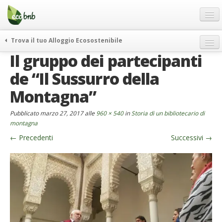
Menu
Salta
al
contenuto
Blog
Trova il tuo Alloggio Ecosostenibile
Offerte Speciali
Il gruppo dei partecipanti
weekend green
Regali
itinerari
de “Il Sussurro della
FAQ
curiosità
Montagna”
vivere e viaggiare verde
Chi Siamo
Pubblicato
marzo 27, 2017
alle
960 × 540
in
Storia di un bibliotecario di
news ed eventi
Partner
montagna
ecohotel
←
Precedenti
Successivi
→
Contatti
rassegna stampa
Italiano
German
English
Spanish