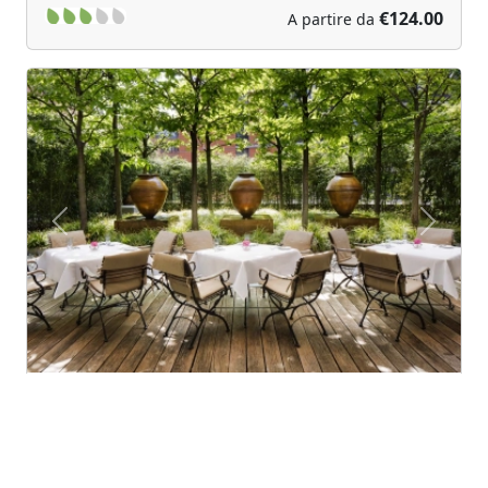
€124.00
A partire da
Previous
Next
The Mandala Hotel
Berlin (Berlin)
The mandala hotel vi dà il benvenuto